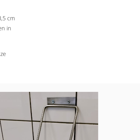
3,5 cm
en in
nze