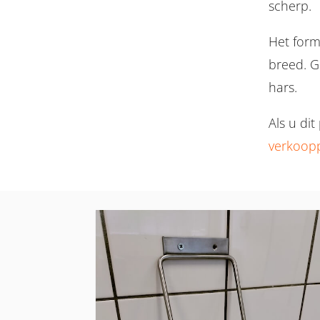
scherp.
Het form
breed. G
hars.
Als u di
verkoop