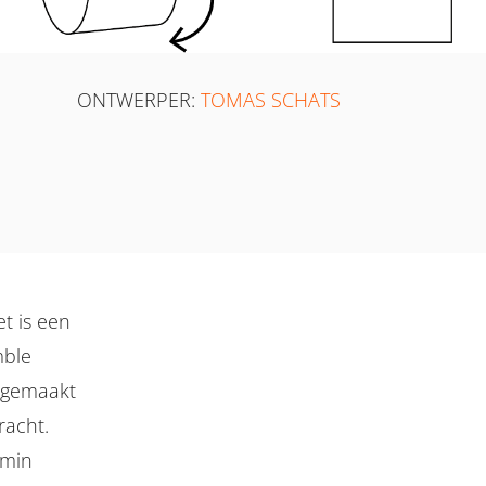
ONTWERPER:
TOMAS SCHATS
t is een
mble
) gemaakt
racht.
emin