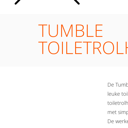
TUMBLE
TOILETRO
De Tumbl
leuke to
toiletro
met simp
De werke