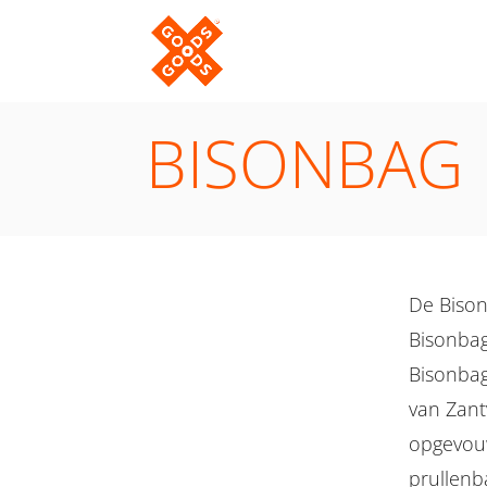
BISONBAG
De Bison
Bisonbag
Bisonbag
van Zant
opgevouw
prullenb