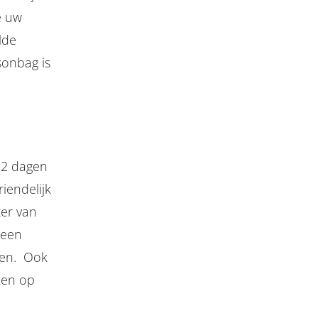
e uw
lde
sonbag is
-2 dagen
iendelijk
er van
 een
ken. Ook
ken op