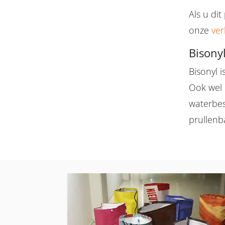
Als u dit
onze
ve
Bisony
Bisonyl 
Ook wel 
waterbes
prullenb