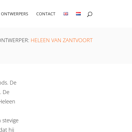
ONTWERPERS
CONTACT
ONTWERPER:
HELEEN VAN ZANTVOORT
ods. De
. De
 Heleen
 stevige
at hij