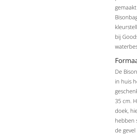
gemaakt 
Bisonbag
kleurstel
bij Good
waterbes
Formaa
De Bison
in huis 
geschenk
35 cm. H
doek, hi
hebben 
de gevel